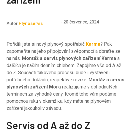
20 července, 2024
Autor
Plynoservis
Pořídili jste si nový plynový spotřebič
Karma
? Pak
zapomeňte na jeho připojování svépomocí a obraťte se
na nás.
Montáž a servis plynových zařízení Karma
a
dalších je naším denním chlebem. Zapojíme vše od A až
do Z. Součástí takového procesu bude i vystavení
potřebného dokladu, respektive revize.
Montáž a servis
plynových zařízení Mora
realizujeme v dohodnutých
termínech za výhodné ceny. Kromě toho vám podáme
pomocnou ruku v okamžiku, kdy máte na plynovém
zařízení jakoukoliv závadu.
Servis od A až do Z