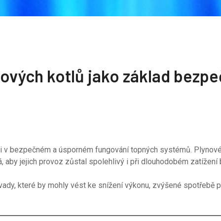
nových kotlů jako základ bezp
roli v bezpečném a úsporném fungování topných systémů. Plynové 
, aby jejich provoz zůstal spolehlivý i při dlouhodobém zatížen
ady, které by mohly vést ke snížení výkonu, zvýšené spotřebě p