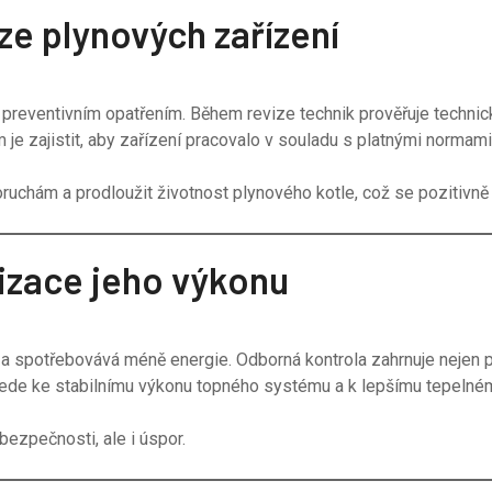
e plynových zařízení
 preventivním opatřením. Během revize technik prověřuje technick
e zajistit, aby zařízení pracovalo v souladu s platnými normami 
uchám a prodloužit životnost plynového kotle, což se pozitivně 
lizace jeho výkonu
i a spotřebovává méně energie. Odborná kontrola zahrnuje nejen 
vede ke stabilnímu výkonu topného systému a k lepšímu tepelné
bezpečnosti, ale i úspor.