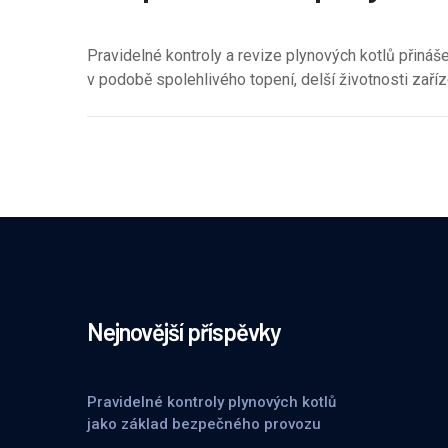
Pravidelné kontroly a revize plynových kotlů přináš
v podobě spolehlivého topení, delší životnosti zař
Nejnovější příspěvky
Pravidelné kontroly plynových kotlů
jako základ bezpečného provozu