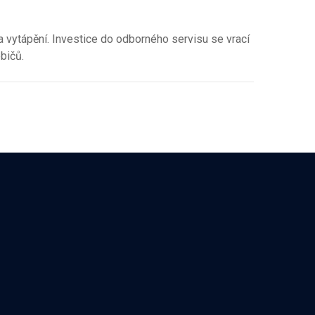
a vytápění. Investice do odborného servisu se vrací
bičů.