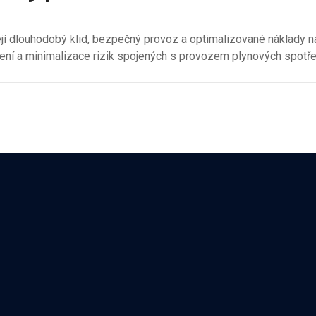
ejí dlouhodobý klid, bezpečný provoz a optimalizované náklady n
ízení a minimalizace rizik spojených s provozem plynových spotře