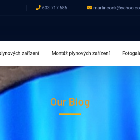
603 717 686
martinconk@yahoo.c
plynových zařízení
Montáž plynových zařízení
Fotogal
Our Blog