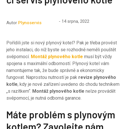
14 srpna, 2022
Autor
Plynoservis
Pořídili jste si nový plynový kotel? Pak je třeba provést
jeho instalaci, do níž byste se rozhodně neměli pouštět
svépomocí.
Montáž plynového kotle
musí být vždy
spojena s maximální odborností. Plynový kotel vám
namontujeme tak, že bude správně a ekonomicky
fungovat. Naprostou nutností je pak
revize plynového
kotle
, kdy je nové zařízení uvedeno do chodu technikem
„s razítkem“.
Montáž plynového kotle
nelze provádět
svépomocí, je nutná odborná garance.
Máte problém s plynovým
kotlem? Zavolejte nám