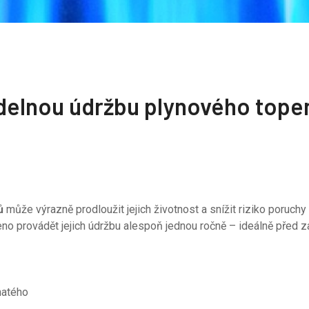
delnou údržbu plynového tope
ů
může výrazně prodloužit jejich životnost a snížit riziko poruc
eno provádět jejich údržbu alespoň jednou ročně – ideálně před
natého