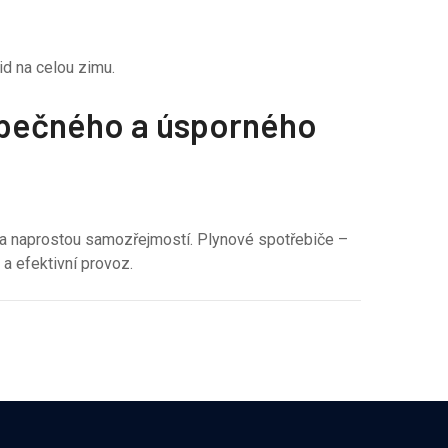
lid na celou zimu.
zpečného a úsporného
žba naprostou samozřejmostí. Plynové spotřebiče –
 a efektivní provoz.