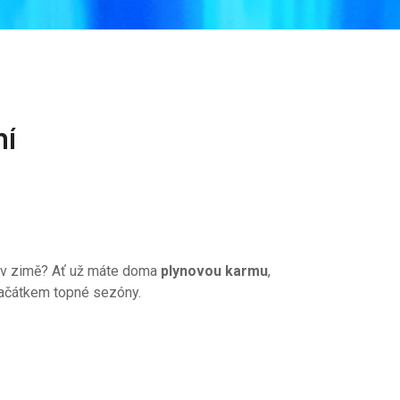
ní
hy v zimě? Ať už máte doma
plynovou karmu
,
 začátkem topné sezóny.