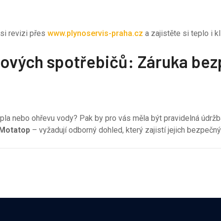
si revizi přes
www.plynoservis-praha.cz
a zajistěte si teplo i k
ynových spotřebičů: Záruka be
tepla nebo ohřevu vody? Pak by pro vás měla být pravidelná údr
Motatop
– vyžadují odborný dohled, který zajistí jejich bezpečný