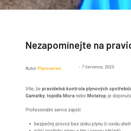
Nezapomínejte na pravi
7 července, 2025
Autor
Plynoservis
Víte, že
pravidelná kontrola plynových spotřebič
Gamatky
,
topidla Mora
nebo
Motatop
, je doporuč
Profesionální servis zajistí:
bezpečný provoz bez úniku plynu či oxidu uhel
nižší spotřebu plynu a tím i úsporu nákladů