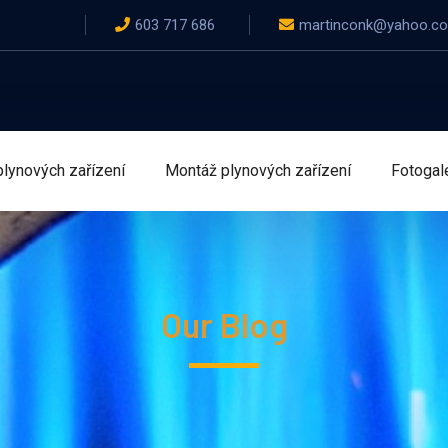
603 717 686
martinconk@yahoo.c
plynových zařízení
Montáž plynových zařízení
Fotogal
Our Blog