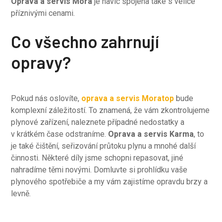
Oprava a servis Mora
je navíc spojena také s velice
příznivými cenami.
Co všechno zahrnují
opravy?
Pokud nás oslovíte,
oprava a servis Moratop
bude
komplexní záležitostí. To znamená, že vám zkontrolujeme
plynové zařízení, naleznete případné nedostatky a
v krátkém čase odstraníme.
Oprava a servis Karma
, to
je také čištění, seřizování průtoku plynu a mnohé další
činnosti. Některé díly jsme schopni repasovat, jiné
nahradíme těmi novými. Domluvte si prohlídku vaše
plynového spotřebiče a my vám zajistíme opravdu brzy a
levně.