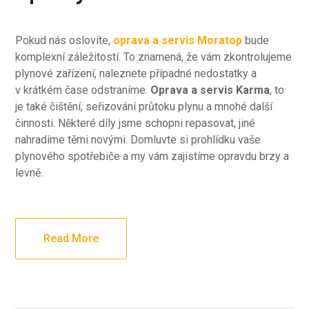
Pokud nás oslovíte,
oprava a servis Moratop
bude
komplexní záležitostí. To znamená, že vám zkontrolujeme
plynové zařízení, naleznete případné nedostatky a
v krátkém čase odstraníme.
Oprava a servis Karma
, to
je také čištění, seřizování průtoku plynu a mnohé další
činnosti. Některé díly jsme schopni repasovat, jiné
nahradíme těmi novými. Domluvte si prohlídku vaše
plynového spotřebiče a my vám zajistíme opravdu brzy a
levně.
Read More